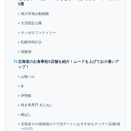
5選
旭川市旭山動物園
大沼国定公園
サッポロファクトリー
札幌市時計台
洞爺湖
北海道のお食事処5店舗を紹介！ムードを上げてお小遣いア
ップ！
山猫バル
Q
伊勢鮨
焼き鳥専門 ぎんねこ
柳ばし
北海道その他地域のママ活デートにおすすめなディナー店舗(食
べログ)