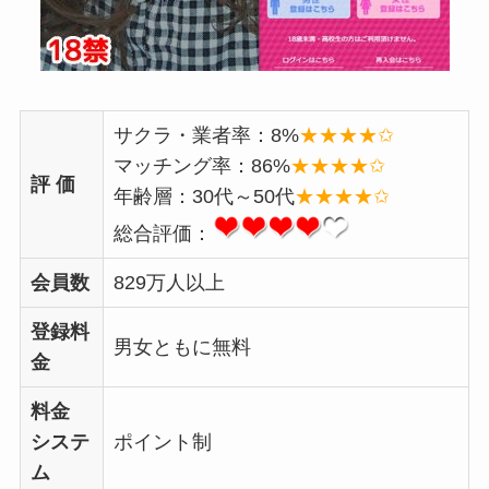
サクラ・業者率：8%
★★★★✩
マッチング率：86%
★★★★✩
評 価
年齢層：30代～50代
★★★★✩
総合評価：
会員数
829万人以上
登録料
男女ともに無料
金
料金
システ
ポイント制
ム