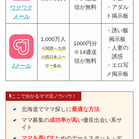
信が無料
・アダル
ワクワク
ト掲示板
メール
・誘い飯
1,000万人
掲示板
1000円分
・人妻の
※関西～九州
※14通送
誘惑
の西日本ユー
信が無料
・エロ写
Jメール
ザー多め
メ掲示板
ここで分かるママ活ノウハウ！
北海道でママ探しに
最適な方法
ママ募集の
成功率が高い
優良出会い系サ
イト
ママを喜ばす
ためのデートスポット・デ