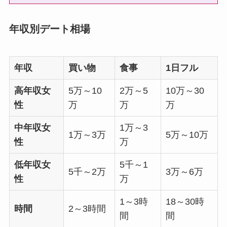
年収別デート相場
年収
買い物
食事
1日フル
高年収女
5万～10
2万～5
10万～30
性
万
万
万
中年収女
1万～3
1万～3万
5万～10万
性
万
低年収女
5千～1
5千～2万
3万～6万
性
万
1～3時
18～30時
時間
2～3時間
間
間