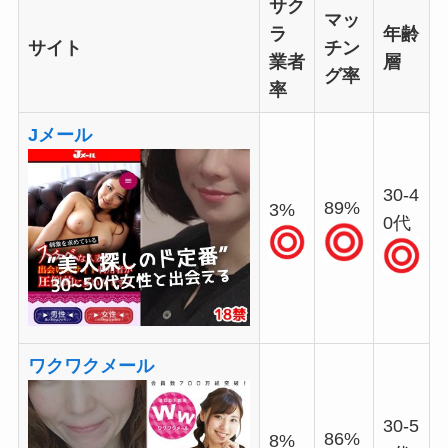
サク
マッ
ラ
年齢
サイト
チン
業者
層
グ率
率
Jメール
30-4
89%
3%
0代
ワクワクメール
30-5
86%
8%