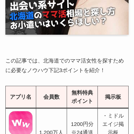
この記事では、北海道での
ママ活女性を探すため
に必要なノウハウ
下記3ポイントを紹介！
無料特典
アプリ名
会員数
掲示板
ポイント
・ミドル
1200円分
エイジ掲
1,200万人
※24通送
示板