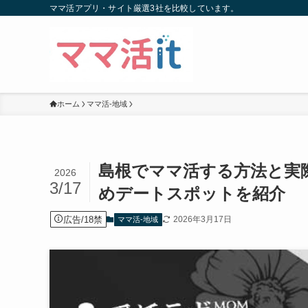
ママ活アプリ・サイト厳選3社を比較しています。
ホーム
ママ活-地域
島根でママ活する方法と実
2026
3/17
めデートスポットを紹介
広告/18禁
2026年3月17日
ママ活-地域