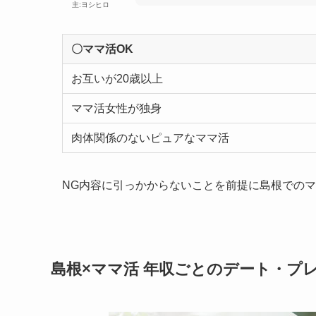
主:ヨシヒロ
〇ママ活OK
お互いが20歳以上
ママ活女性が独身
肉体関係のないピュアなママ活
NG内容に引っかからないことを前提に島根での
島根×ママ活 年収ごとのデート・プ