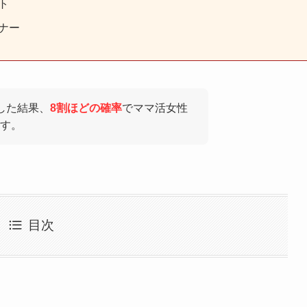
ト
ナー
した結果、
8割ほどの確率
でママ活女性
す。
目次