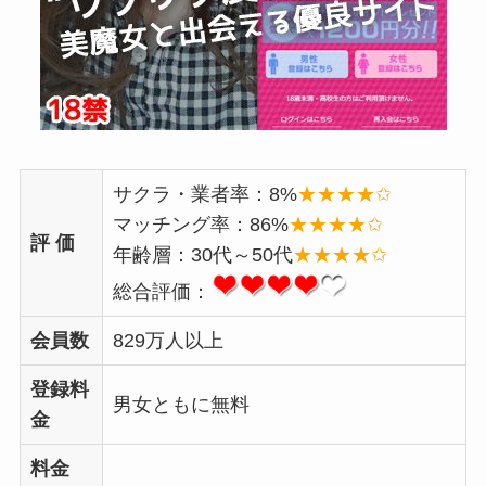
サクラ・業者率：8%
★★★★✩
マッチング率：86%
★★★★✩
評 価
年齢層：30代～50代
★★★★✩
総合評価：
会員数
829万人以上
登録料
男女ともに無料
金
料金