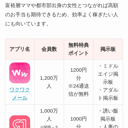
富裕層ママや都市部出身の女性とつながれば高額
のお手当も期待できるため、効率よく稼ぎたい人
にも向いています。
無料特典
アプリ名
会員数
掲示板
ポイント
・ミドル
1200円
エイジ掲
1,200万
分
示板
人
※24通送
ワクワク
・アダル
信が無料
メール
ト掲示板
1,000万
・誘い飯
人
1000円
掲示板
分
・人妻の
※関西～九