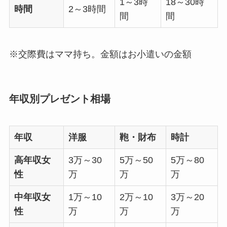
1～3時
18～30時
時間
2～3時間
間
間
※交際費はママ持ち。金額はお小遣いの金額
年収別プレゼント相場
年収
洋服
鞄・財布
時計
高年収女
3万～30
5万～50
5万～80
性
万
万
万
中年収女
1万～10
2万～10
3万～20
性
万
万
万