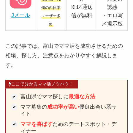
※14通送
誘惑
州の西日本
Jメール
信が無料
・エロ写
ユーザー多
メ掲示板
め
この記事では、富山でママ活を成功させるための
相場、探し方、注意点をわかりやすく解説しま
す。
ここで分かるママ活ノウハウ！
富山県でママ探しに
最適な方法
ママ募集の
成功率が高い
優良出会い系サ
イト
ママを喜ばす
ためのデートスポット・デ
ィナー