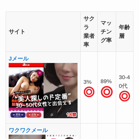
サク
マッ
ラ
年齢
サイト
チン
業者
層
グ率
率
Jメール
30-4
89%
3%
0代
ワクワクメール